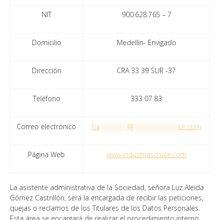
NIT
900.628.765 – 7
Domicilio
Medellín- Envigado
Dirección
CRA 33 39 SUR -37
Teléfono
333 07 83
Correo electrónico
ha
********
@
*************
ce.com
Página Web
www.industriascruce.com
La asistente administrativa de la Sociedad, señora Luz Aleida
Gómez Castrillón, será la encargada de recibir las peticiones,
quejas o reclamos de los Titulares de los Datos Personales.
Esta área se encargará de realizar el procedimiento interno